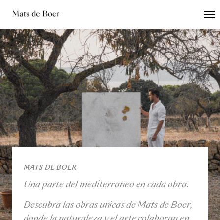
Ir
contenido
al
contenido
MATS DE BOER
Una parte del mediterraneo en cada obra.
Descubra las obras únicas de Mats de Boer,
donde la naturaleza y el arte colaboran en