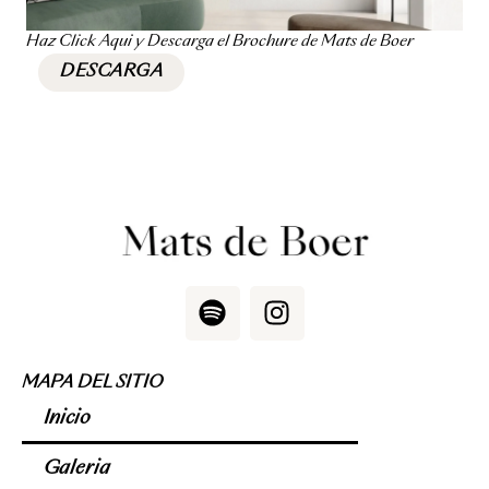
Haz Click Aquí y Descarga el Brochure de Mats de Boer
DESCARGA
S
I
p
n
o
s
t
t
MAPA DEL SITIO
i
a
Inicio
f
g
y
r
Galería